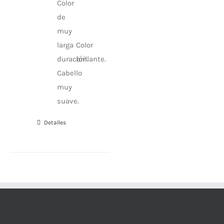
Color
de
muy
larga
Color
duración.
brillante.
Cabello
muy
suave.
Detalles