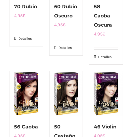
70 Rubio
60 Rubio
58
4,95
€
Oscuro
Caoba
4,95
€
Oscura
4,95
€
Detalles
Detalles
Detalles
56 Caoba
50
46 Violin
4,95
€
Castaño
4,95
€