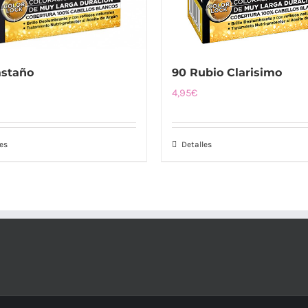
90 Rubio Clarisimo
astaño
4,95
€
Detalles
es