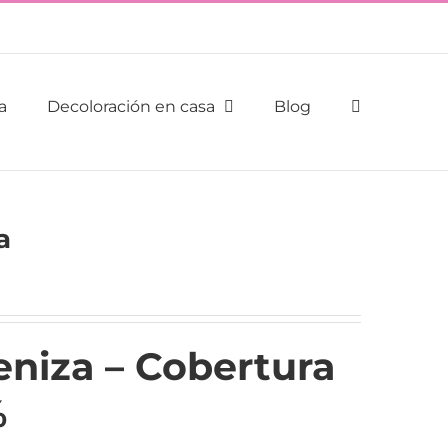
a
Decoloración en casa
Blog
a
eniza – Cobertura
%