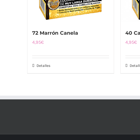
72 Marrón Canela
40 C
4,95
€
4,95
€
Detalles
Detall